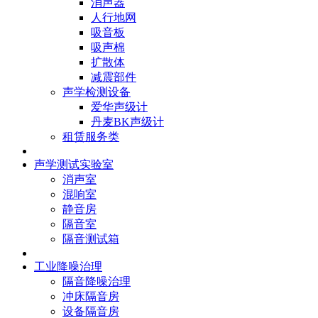
消声器
人行地网
吸音板
吸声棉
扩散体
减震部件
声学检测设备
爱华声级计
丹麦BK声级计
租赁服务类
声学测试实验室
消声室
混响室
静音房
隔音室
隔音测试箱
工业降噪治理
隔音降噪治理
冲床隔音房
设备隔音房