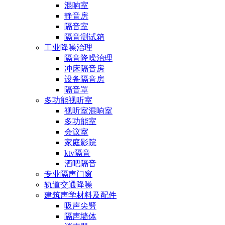
混响室
静音房
隔音室
隔音测试箱
工业降噪治理
隔音降噪治理
冲床隔音房
设备隔音房
隔音罩
多功能视听室
视听室混响室
多功能室
会议室
家庭影院
ktv隔音
酒吧隔音
专业隔声门窗
轨道交通降噪
建筑声学材料及配件
吸声尖劈
隔声墙体